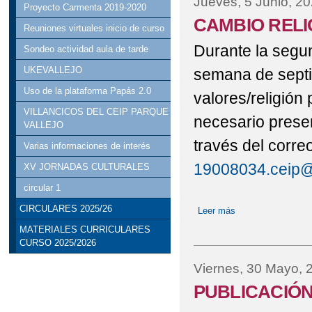
Jueves, 5 Junio, 2
Proyecto Carmenta 2019-2020
CAMBIO RELIG
Reuniones virtuales inicio de curso
Durante la segu
Sondeo actividad aula de tarde
UKEVALLEJO
semana de septi
Uso de la plataforma Papás 2.0
valores/religión
VILLANCICOS DEL CEIP PARQUE
necesario presen
VALLEJO
través del corre
Varias informaciones de interés
19008034.ceip@
XV JORNADAS CULTURALES
circular 1
CIRCULARES 2025/26
Leer más
sobre CAMBIO RE
MATERIALES CURRICULARES
CURSO 2025/2026
Viernes, 30 Mayo, 
PUBLICACIÓN