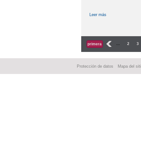
Leer más
sobre ¡IMPORTAN
Páginas
‹
…
2
3
primera
Protección de datos
Mapa del sit