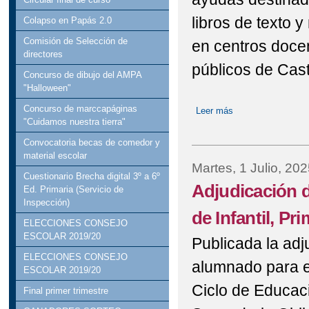
libros de texto 
Colapso en Papás 2.0
Comisión de Selección de
en centros docen
directores
públicos de Cast
Concurso de dibujo del AMPA
"Halloween"
Concurso de marccapáginas
Leer más
sobre Convocatoria
"Cuidamos nuestra tierra"
Convocatoria becas de comedor y
material escolar
Martes, 1 Julio, 202
Cuestionario Brecha digital 3º a 6º
Adjudicación d
Ed. Primaria (Servicio de
Inspección)
de Infantil, Pr
ELECCIONES CONSEJO
ESCOLAR 2019/20
Publicada la adj
ELECCIONES CONSEJO
alumnado para e
ESCOLAR 2019/20
Ciclo de Educaci
Final primer trimestre