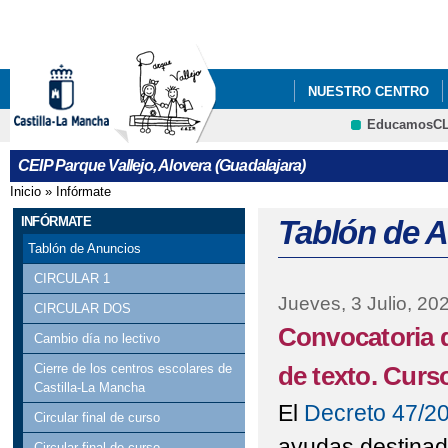
Pa
co
pri
NUESTRO CENTRO
EducamosC
COMEDOR ESCOLAR
CRFP
CEIP Parque Vallejo, Alovera (Guadalajara)
Inicio
»
Infórmate
Se encuentra usted aquí
INFÓRMATE
Tablón de 
Tablón de Anuncios
CIRCULAR 1
Jueves, 3 Julio, 20
CIRCULAR DOS
Convocatoria 
Cambio día no lectivo
de texto. Curs
Cierre de los centros escolares de
Castilla-La Mancha
El
Decreto 47/202
Circular final de curso
ayudas destinad
Circular final de curso