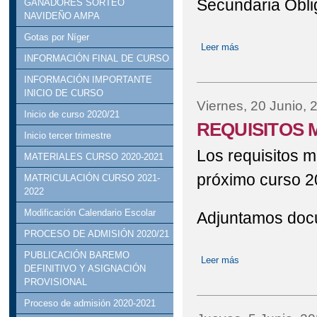
Secundaria Oblig
GANADORES SORTEO
NAVIDEÑO AMPA
Gotas por Níger
Leer más
sobre Adjudicación 
INFORMACIÓN FINAL DE CURSO
Curso 2025/2026
INFORMACIÓN IMPORTANTE
INICIO DE CURSO
Viernes, 20 Junio, 
Inicio de curso 2020/21
REQUISITOS 
Inicio tercer trimestre
Los requisitos m
MATERIALES CURSO 2020-2021
próximo curso 2
MATRICULACIÓN CURSO 2021-
2022
Modificación Calendario Escolar
Adjuntamos docu
PROCESO DE ADMISIÓN 2020/21
PUBLICACIÓN BAREMO
Leer más
sobre REQUISIT
DEFINITIVO Y ASIGNACIÓN
PROVISIONAL
Proceso de admisión 2020-2021