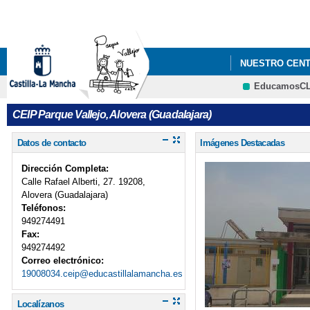
NUESTRO CEN
EducamosC
CEIP Parque Vallejo, Alovera (Guadalajara)
Datos de contacto
Imágenes Destacadas
Dirección Completa:
Calle Rafael Alberti, 27. 19208,
Alovera (Guadalajara)
Teléfonos:
949274491
Fax:
949274492
Correo electrónico:
19008034.ceip@educastillalamancha.es
Localízanos