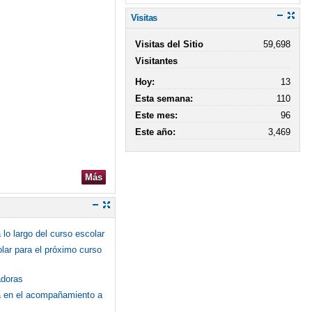
Visitas
Visitas del Sitio
59,698
Visitantes
Hoy:
13
Esta semana:
110
Este mes:
96
Este año:
3,469
Más
lo largo del curso escolar
olar para el próximo curso
adoras
ca en el acompañamiento a