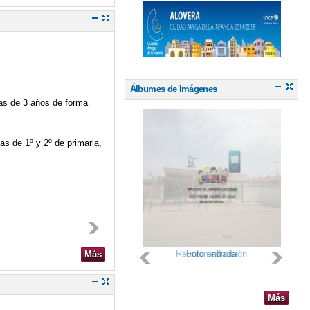
Álbumes de Imágenes
ias de 3 años de forma
as de 1º y 2º de primaria,
Reunión admisión
Foto entrada
Más
Más