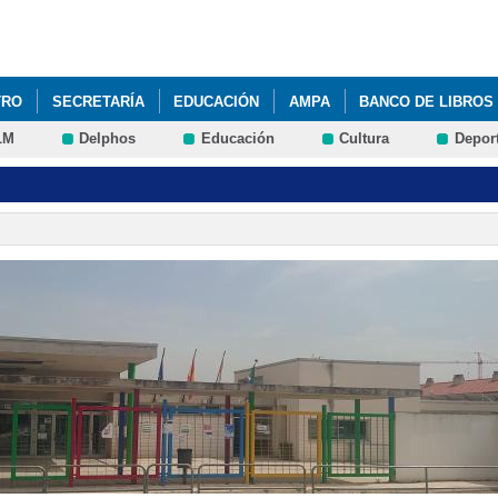
Pasar al
contenido
principal
TRO
SECRETARÍA
EDUCACIÓN
AMPA
BANCO DE LIBROS
LM
Delphos
Educación
Cultura
Depor