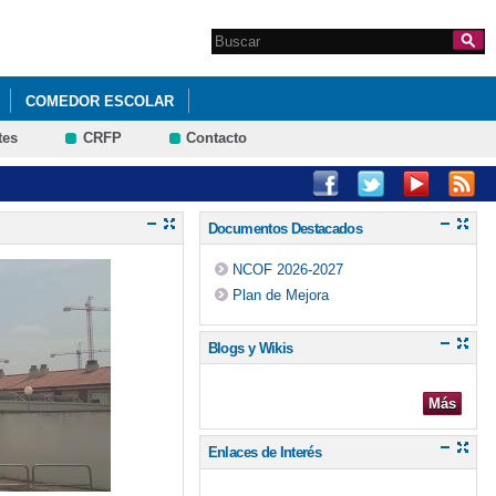
Search this site
Formulario de
búsqueda
COMEDOR ESCOLAR
tes
CRFP
Contacto
Documentos Destacados
NCOF 2026-2027
Plan de Mejora
Blogs y Wikis
Más
Enlaces de Interés