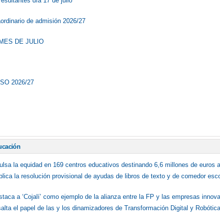
esultantes día 17 de julio
aordinario de admisión 2026/27
MES DE JULIO
SO 2026/27
ucación
lsa la equidad en 169 centros educativos destinando 6,6 millones de euros a 
blica la resolución provisional de ayudas de libros de texto y de comedor esc
staca a ‘Cojalí’ como ejemplo de la alianza entre la FP y las empresas innov
salta el papel de las y los dinamizadores de Transformación Digital y Robóti