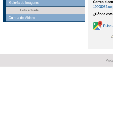
Correo elect
Galería de Imágenes
19008034.cei
Foto entrada
¿Dónde est
Galería de Vídeos
Pulse 
Prot