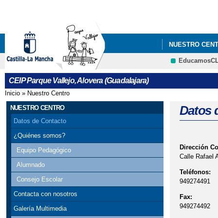
NUESTRO CEN
EducamosC
CEIP Parque Vallejo, Alovera (Guadalajara)
Inicio
»
Nuestro Centro
Se encuentra usted aquí
Datos 
NUESTRO CENTRO
Datos de Contacto
¿Quiénes somos?
Dirección C
Equipo Pedagógico
Calle Rafael 
Alumnado
Teléfonos:
Consejo Escolar
949274491
Contacta con nosotros
Fax:
949274492
Galería Multimedia