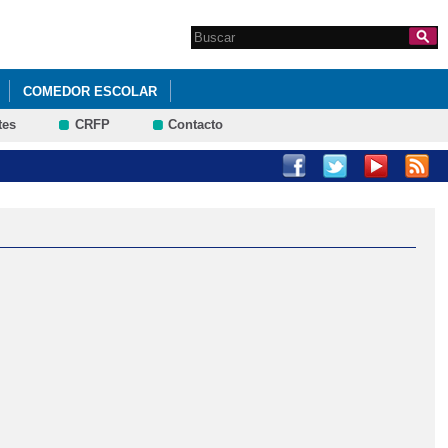
Search this site
Formulario de
búsqueda
COMEDOR ESCOLAR
tes
CRFP
Contacto