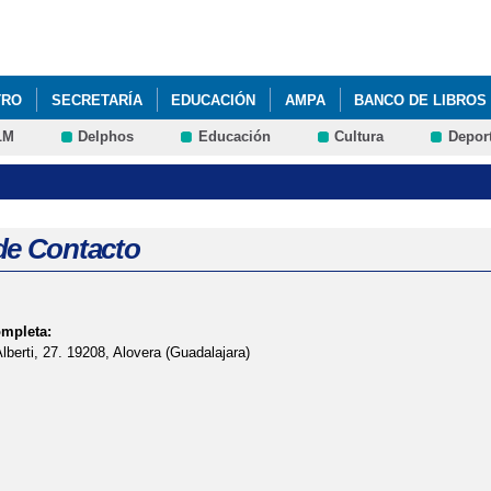
Pasar al
contenido
principal
TRO
SECRETARÍA
EDUCACIÓN
AMPA
BANCO DE LIBROS
LM
Delphos
Educación
Cultura
Depor
de Contacto
ompleta:
Alberti, 27. 19208, Alovera (Guadalajara)