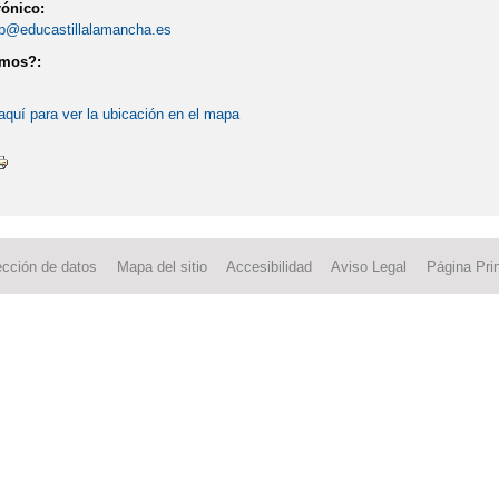
rónico:
p@educastillalamancha.es
amos?:
aquí para ver la ubicación en el mapa
ección de datos
Mapa del sitio
Accesibilidad
Aviso Legal
Página Prin