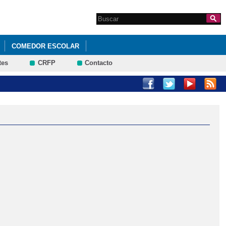
Search this site
Formulario de
búsqueda
COMEDOR ESCOLAR
tes
CRFP
Contacto