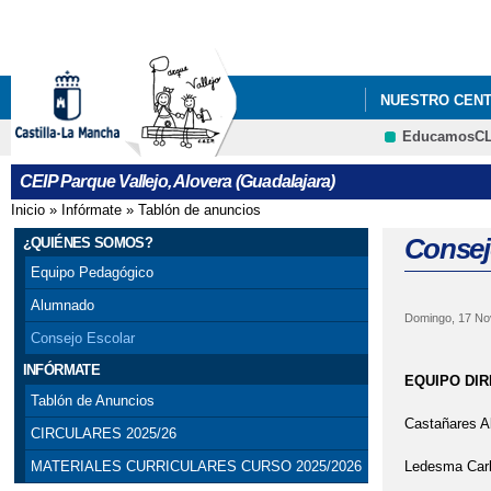
NUESTRO CEN
EducamosC
CEIP Parque Vallejo, Alovera (Guadalajara)
Inicio
»
Infórmate
»
Tablón de anuncios
Se encuentra usted aquí
Consej
¿QUIÉNES SOMOS?
Equipo Pedagógico
Alumnado
Domingo, 17 No
Consejo Escolar
INFÓRMATE
EQUIPO DIR
Tablón de Anuncios
Castañares A
CIRCULARES 2025/26
Ledesma Carb
MATERIALES CURRICULARES CURSO 2025/2026