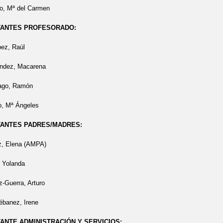
do, Mª del Carmen
ANTES PROFESORADO:
pez, Raúl
ández, Macarena
ago, Ramón
o, Mª Ángeles
ANTES PADRES/MADRES:
z, Elena (AMPA)
, Yolanda
z-Guerra, Arturo
banez, Irene
NTE ADMINISTRACIÓN Y SERVICIOS: