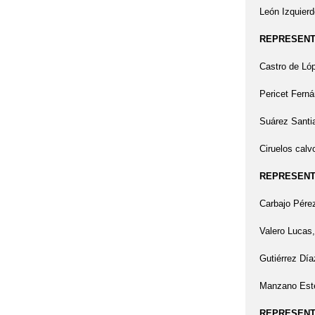
León Izquier
REPRESENT
Castro de Ló
Pericet Fern
Suárez Santi
Ciruelos calv
REPRESENT
Carbajo Pére
Valero Lucas
Gutiérrez Día
Manzano Esté
REPRESENTA