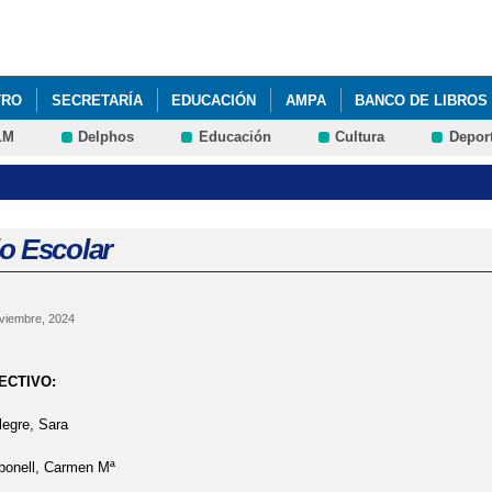
Pasar al
contenido
principal
TRO
SECRETARÍA
EDUCACIÓN
AMPA
BANCO DE LIBROS
LM
Delphos
Educación
Cultura
Depor
o Escolar
viembre, 2024
ECTIVO:
legre, Sara
onell, Carmen Mª