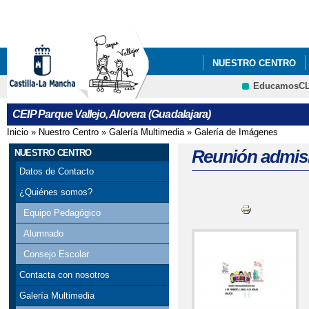
Pa
co
pri
NUESTRO CENTRO
EducamosC
COMEDOR ESCOLAR
CRFP
CEIP Parque Vallejo, Alovera (Guadalajara)
Inicio
»
Nuestro Centro
»
Galería Multimedia
»
Galería de Imágenes
Se encuentra usted aquí
Reunión admis
NUESTRO CENTRO
Datos de Contacto
¿Quiénes somos?
Equipo Pedagógico
Alumnado
Consejo Escolar
Contacta con nosotros
Galería Multimedia