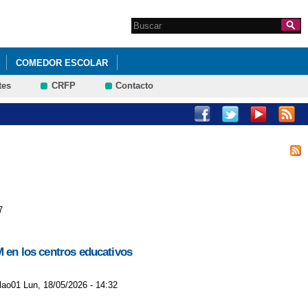
Search this site
Formulario de
búsqueda
COMEDOR ESCOLAR
tes
CRFP
Contacto
7
M en los centros educativos
jlao01 Lun, 18/05/2026 - 14:32