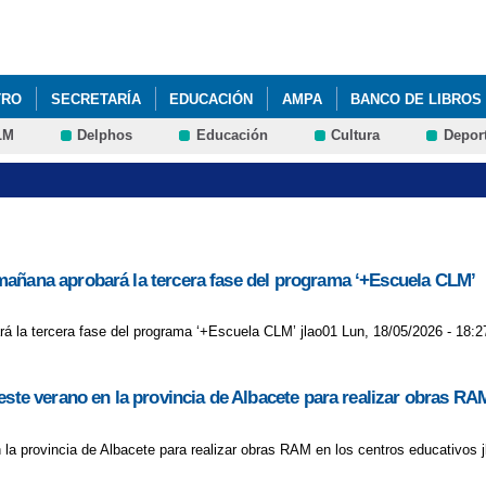
Pasar al
contenido
principal
TRO
SECRETARÍA
EDUCACIÓN
AMPA
BANCO DE LIBROS
LM
Delphos
Educación
Cultura
Depor
mañana aprobará la tercera fase del programa ‘+Escuela CLM’
á la tercera fase del programa ‘+Escuela CLM’ jlao01 Lun, 18/05/2026 - 18:2
este verano en la provincia de Albacete para realizar obras RA
 la provincia de Albacete para realizar obras RAM en los centros educativos 