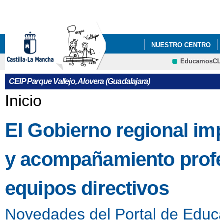
Pa
co
pri
NUESTRO CENTRO
EducamosC
COMEDOR ESCOLAR
CRFP
CEIP Parque Vallejo, Alovera (Guadalajara)
Se encuentra usted aquí
Inicio
El Gobierno regional i
y acompañamiento profes
equipos directivos
Novedades del Portal de Educ