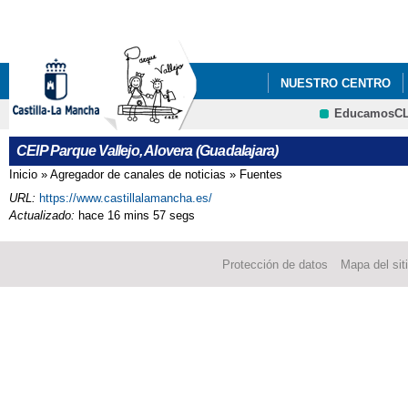
Pa
co
pri
NUESTRO CENTRO
EducamosC
COMEDOR ESCOLAR
CRFP
CEIP Parque Vallejo, Alovera (Guadalajara)
Inicio
»
Agregador de canales de noticias
»
Fuentes
Se encuentra usted aquí
URL:
https://www.castillalamancha.es/
Actualizado:
hace 16 mins 57 segs
Protección de datos
Mapa del sit